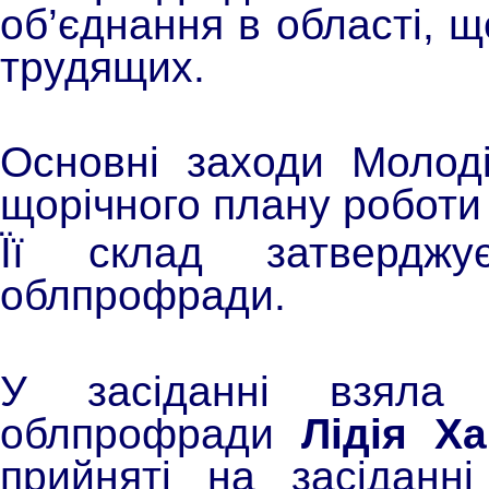
об’єднання в області, 
трудящих.
Основні заходи Молод
щорічного плану робот
Її склад затверджу
облпрофради.
У засіданні взяла 
облпрофради
Лідія Х
прийняті на засіданн