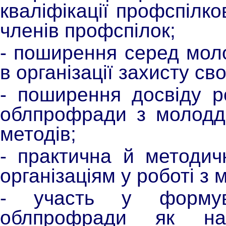
кваліфікації профспілк
членів профспілок;
- поширення серед моло
в організації захисту сво
- поширення досвіду р
облпрофради з молоддю
методів;
- практична й методич
організаціям у роботі з
- участь у формува
облпрофради як най