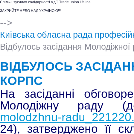
Спільні зусилля солідарності в дії: Trade union lifeline
ЗАКРИЙТЕ НЕБО НАД УКРАЇНОЮ!!!
-->
Київська обласна рада професій
Відбулось засідання Молодіжно
ВІДБУЛОСЬ ЗАСІДАН
КОРПС
На засіданні обговор
Молодіжну раду (
molodzhnu-radu_221220
24)
, затверджено її ск