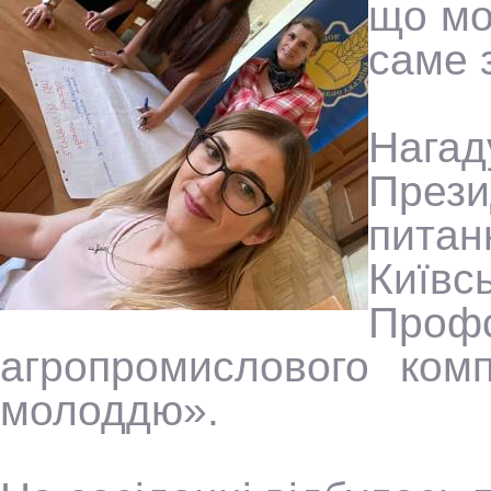
що мо
саме
Нага
През
пита
Київс
Про
агропромислового комп
молоддю».