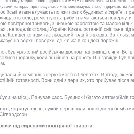
пілковому медіа/онлайн виданні «ARBETET» опублікували матеріал про 
ували матеріал про працівників житлово-комунального підприємства Ки
осійські атаки влучають по житлових будинках в Україні, пр
чищають скло, ремонтують труби і намагаються повернути т
ою повітряної тривоги, з низькою зарплатою та малою кільк
ахі, неподалік столиці України Києва, останній сніг тане пі
а Коляденко підмітає льодовий гравій з входів. За кілька мі
казує на верхні поверхи, де кілька вікон досі порожні.
ок був уражений російським дроном наприкінці січня. Всі в
валися щоранку, коли він йшов на роботу. Він завжди був п
ом.
пальній компанії з нерухомості в Глевахах. Відтоді, як Р
стійній готовності. Вони одні з перших, хто прибуває після
 я були на місці. Панував хаос. Будинок і багато автомобілі
того, як рятувальні служби перевірили пошкоджені бомбами 
 Сігвардссон
ючи під сиренами повітряної тривоги