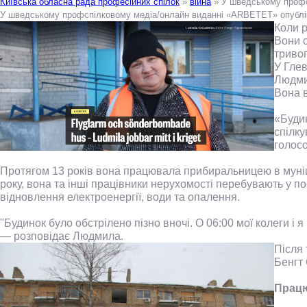
Київська обласна рада професійних спілок
»
війна
» У шведському профс
У шведському профспілковому медіа/онлайн виданні «ARBETET» опублік
К
оли р
Вони о
тривог
У Глев
Людмил
Вона в
«Будин
спілку
голос
Протягом 13 років вона працювала прибиральницею в муніци
року, вона та інші працівники нерухомості перебувають у по
відновлення електроенергії, води та опалення.
"Будинок було обстрілено пізно вночі. О 06:00 мої колеги і
— розповідає Людмила.
Після 
Бенгт
Працю