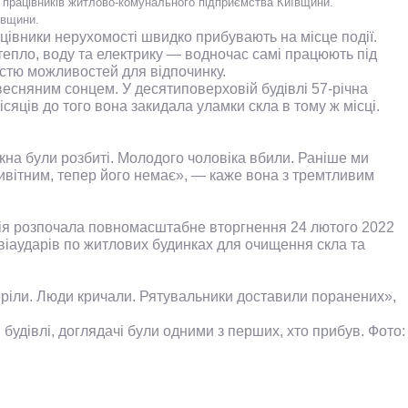
працівників житлово-комунального підприємства Київщини.
ївщини.
ацівники нерухомості швидко прибувають на місце події.
епло, воду та електрику — водночас самі працюють під
істю можливостей для відпочинку.
д весняним сонцем. У десятиповерховій будівлі 57-річна
сяців до того вона закидала уламки скла в тому ж місці.
ікна були розбиті. Молодого чоловіка вбили. Раніше ми
ривітним, тепер його немає», — каже вона з тремтливим
осія розпочала повномасштабне вторгнення 24 лютого 2022
 авіаударів по житлових будинках для очищення скла та
в горіли. Люди кричали. Рятувальники доставили поранених»,
будівлі, доглядачі були одними з перших, хто прибув.
Фото: