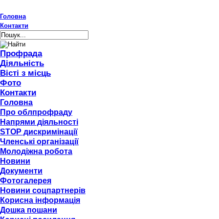
Головна
Контакти
Профрада
Діяльність
Вісті з місць
Фото
Контакти
Головна
Про облпрофраду
Напрями діяльності
STOP дискримінації
Членські організації
Молодіжна робота
Новини
Документи
Фотогалерея
Новини соцпартнерів
Корисна інформація
Дошка пошани