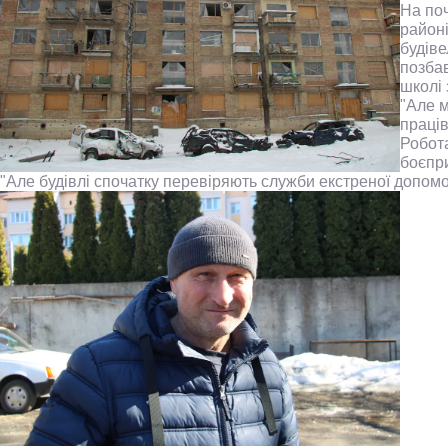
На поч
районі
будіве
позбав
школі 
"Але м
праців
Робота
боєпри
"Але будівлі спочатку перевіряють служби екстреної допомо