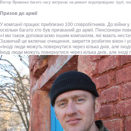
Віктор Яровенко багато часу витрачає на ремонт водопровідних труб, п
Призов до армії
У компанії працює приблизно 100 співробітників. До війни у
оскільки багато хто був призваний до армії. Пенсіонери по
«І ми також допомагаємо іншим компаніям, які мають нест
Зазвичай це включає очищення, закриття розбитих вікон і 
«Іноді люди можуть повернутися через кілька днів, але іно
Іноді люди можуть повернутися через кілька днів, але інод