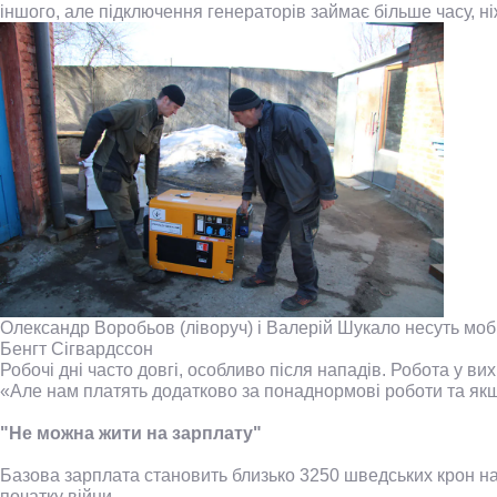
іншого, але підключення генераторів займає більше часу, н
Олександр Воробьов (ліворуч) і Валерій Шукало несуть моб
Бенгт Сігвардссон
Робочі дні часто довгі, особливо після нападів. Робота у ви
«Але нам платять додатково за понаднормові роботи та як
"Не можна жити на зарплату"
Базова зарплата становить близько 3250 шведських крон на 
початку війни.