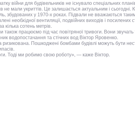
атку війни для будівельників не існувало спеціальних плані
в не мали укриттів. Це залишається актуальним і сьогодні. 
ль, збудованих у 1970-х роках. Підвали не вважаються таким
лені необхідної вентиляції, подвійних виходів і посилених 
за кілька сотень метрів.
и також працюємо під час повітряної тривоги. Вони звучать 
ник водопостачання та стічних вод Віктор Яровенко.
 ризикована. Пошкоджені бомбами будівлі можуть бути неста
пасів.
ги. Тоді ми робимо свою роботу», — каже Віктор.