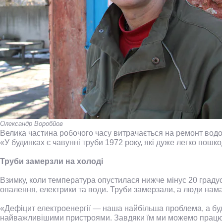
Олександр Воробйов
Велика частина робочого часу витрачається на ремонт водо
«У будинках є чавунні труби 1972 року, які дуже легко пошк
Труби замерзли на холоді
Взимку, коли температура опустилася нижче мінус 20 граду
опалення, електрики та води. Труби замерзали, а люди нама
«Дефіцит електроенергії — наша найбільша проблема, а бу
найважливішими пристроями. Завдяки їм ми можемо працюва