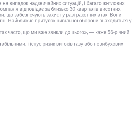
в на випадок надзвичайних ситуацій, і багато житлових
Компанія відповідає за близько 30 кварталів висотних
и, що забезпечують захист у разі ракетних атак. Вони
стін. Найближче притулок цивільної оборони знаходиться у
так часто, що ми вже звикли до цього», — каже 56-річний
більними, і існує ризик витоків газу або невибухових