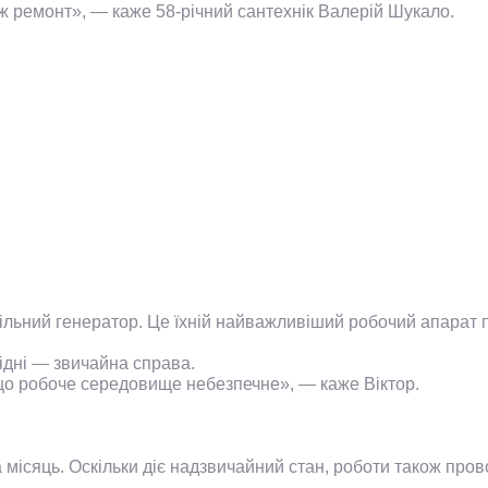
іж ремонт», — каже 58-річний сантехнік Валерій Шукало.
ільний генератор. Це їхній найважливіший робочий апарат 
хідні — звичайна справа.
що робоче середовище небезпечне», — каже Віктор.
місяць. Оскільки діє надзвичайний стан, роботи також прово