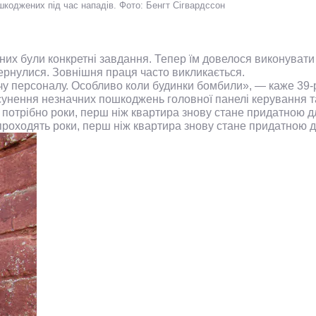
ошкоджених під час нападів.
Фото: Бенгт Сігвардссон
 них були конкретні завдання. Тепер їм довелося виконувати
вернулися. Зовнішня праця часто викликається.
ачу персоналу. Особливо коли будинки бомбили», — каже 39
усунення незначних пошкоджень головної панелі керування 
ді потрібно роки, перш ніж квартира знову стане придатною 
і проходять роки, перш ніж квартира знову стане придатною